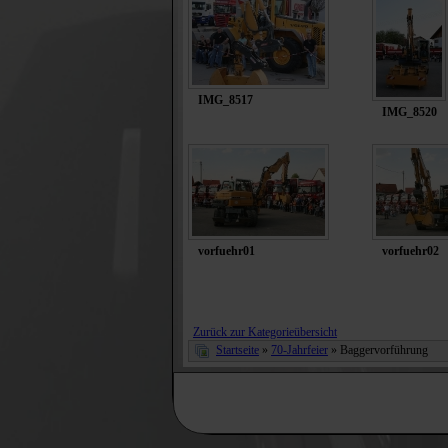
IMG_8517
IMG_8520
vorfuehr01
vorfuehr02
Zurück zur Kategorieübersicht
Startseite
»
70-Jahrfeier
» Baggervorführung