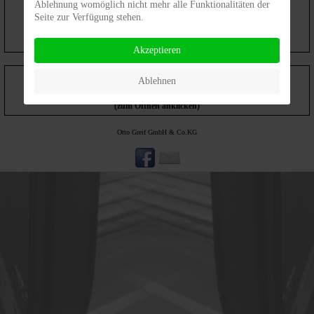
Ablehnung womöglich nicht mehr alle Funktionalitäten der
Seite zur Verfügung stehen.
Akzeptieren
Allgemeine
Ablehnen
Deutsche
Spediteurbedingungen
(zum Öffnen anklicken)
Otto Greif GmbH & Co.KG