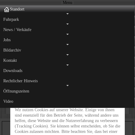
Menu
Standort
Fuhrpark
News / Verkäufe
Jobs
Bildarchiv
Kontakt
Downloads
Rechtlicher Hinweis
Öffnungszeiten
Wir benutzen Cookies
Video
Wir nutzen Cookies auf unserer Website. Einige von ihnen
sind essenziell für den Betrieb der Seite, während andere uns
helfen, diese Website und die Nutzererfahrung zu verbessern
(Tracking Cookies). Sie können selbst entscheiden, ob Sie die
Cookies zulassen möchten. Bitte beachten Sie, dass bei einer